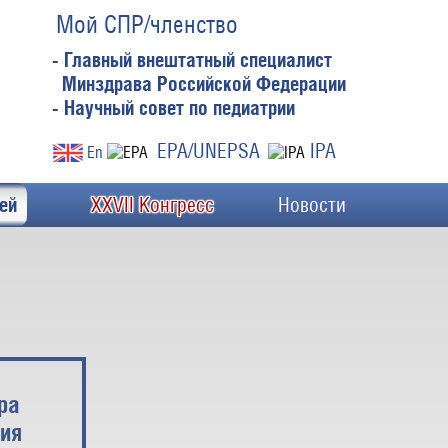
Мой СПР/членство
- Главный внештатный специалист
Минздрава Российской Федерации
- Научный совет по педиатрии
EPA/UNEPSA
IPA
En
ей
XXVII Конгресс
Новости
ра
ния