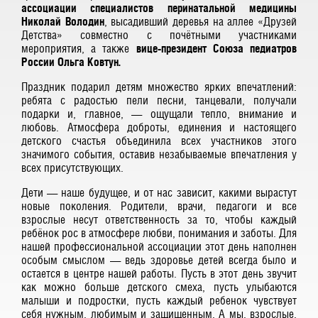
ассоциации специалистов перинатальной медицины
Николай Володин
, высадивший деревья на аллее «Друзей
Детства» совместно с почётными участниками
мероприятия, а также
вице-президент Союза педиатров
России Ольга Ковтун.
Праздник подарил детям множество ярких впечатлений:
ребята с радостью пели песни, танцевали, получали
подарки и, главное, — ощущали тепло, внимание и
любовь. Атмосфера доброты, единения и настоящего
детского счастья объединила всех участников этого
значимого события, оставив незабываемые впечатления у
всех присутствующих.
Дети — наше будущее, и от нас зависит, какими вырастут
новые поколения. Родители, врачи, педагоги и все
взрослые несут ответственность за то, чтобы каждый
ребёнок рос в атмосфере любви, понимания и заботы. Для
нашей профессиональной ассоциации этот день наполнен
особым смыслом — ведь здоровье детей всегда было и
остается в центре нашей работы. Пусть в этот день звучит
как можно больше детского смеха, пусть улыбаются
малыши и подростки, пусть каждый ребенок чувствует
себя нужным, любимым и защищенным. А мы, взрослые,